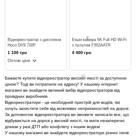
🌹
Відеореєстратор з дисплеєм
Екшн камера 5K Full HD Wi-Fi
Hoco DV9 720P
з пультом F302AATR
1 100 грн
4 400 грн
Оптові ціни
Бажаєте купити відеореєстратор високої якості за доступною
ціною? Тоді ви потрапили на адресу! У нашому інтернет
магазині ви знайдете великий вибір відеореєстраторів від
провідних виробників.
Відеореєстратори - це необхідний пристрій для водіїв, які
хочуть захистити себе від можливих неприємностей на дорозі.
За допомогою відеореєстратора ви зможете записати все, що
🌹
відбувається на дорозі у високій якості, та мати незаперечні
докази у разі ДТП або конфлікту з іншим водієм.
У нашому магазині ви знайдете відеореєстратори різних типів