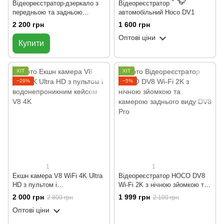
Відеореєстратор-дзеркало з
Відеореєстратор
передньою та задньою
автомобільний Hoco DV1
камерою Hoco DV16
2 200 грн
1 600 грн
RoadSafety Smart 9.66" 1080P
Оптові ціни
Black
Купити
ХІТ
ХІТ
−29%
−5%
🌹
🌹
🌹
1
1
Екшн камера V8 WiFi 4K Ultra
Відеореєстратор HOCO DV8
HD з пультом і
Wi-Fi 2K з нічною зйомкою та
водонепроникним кейсом
камерою заднього виду
2 000 грн
1 999 грн
2 800 грн
2 100 грн
Оптові ціни