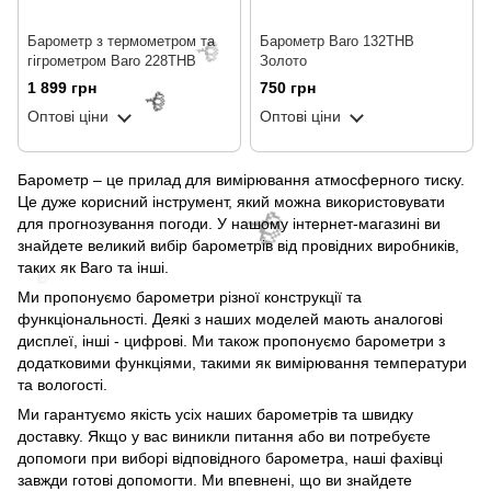
Барометр з термометром та
Барометр Baro 132THB
гігрометром Baro 228THB
Золото
1 899 грн
750 грн
🌹
Оптові ціни
Оптові ціни
🌹
Барометр – це прилад для вимірювання атмосферного тиску.
Це дуже корисний інструмент, який можна використовувати
для прогнозування погоди. У нашому інтернет-магазині ви
знайдете великий вибір барометрів від провідних виробників,
таких як Baro та інші.
Ми пропонуємо барометри різної конструкції та
🌹
функціональності. Деякі з наших моделей мають аналогові
🌹
дисплеї, інші - цифрові. Ми також пропонуємо барометри з
додатковими функціями, такими як вимірювання температури
та вологості.
Ми гарантуємо якість усіх наших барометрів та швидку
доставку. Якщо у вас виникли питання або ви потребуєте
допомоги при виборі відповідного барометра, наші фахівці
завжди готові допомогти. Ми впевнені, що ви знайдете