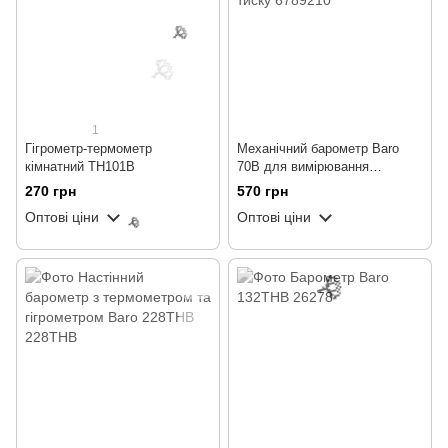
🌹
🌹
1
Гігрометр-термометр
Механічний барометр Baro
кімнатний TH101B
70B для вимірювання
атмосферного тиску
270 грн
570 грн
Оптові ціни
Оптові ціни
🌹
🌹