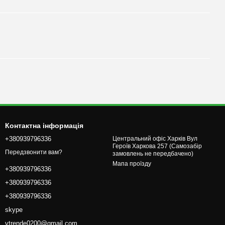
Контактна інформація
+380939796336
Центральний офіс Харків Вул
Героїв Харкова 257 (Самозабір
Передзвонити вам?
замовлень не передбачено)
Мапа проїзду
+380939796336
+380939796336
+380939796336
skype
vtrende0200@gmail.com