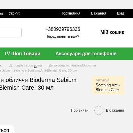
Порівняння
Укр
Рус
Бажання
Вхід
оп
+380939796336
Мій кошик
Передзвонити вам?
TV Шоп Товари
Аксесуари для телефонів
ою
Доглядова косметика
Доглядова косметика Bioderma
Sebium Sensitive Soothing Anti-Blemish Care, 30 мл
ля обличчя Bioderma Sebium
Артикул
Soothing Anti-
-Blemish Care, 30 мл
Blemish Care
Порівняти
В бажання
🌹
ться