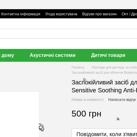
Контактна інформація
Угода користувача
Відгуки про магазин
Опт / Др
я дому
Акустичні системи
Дитячі товари
Головна
Прилади для догляду за соб
Заспокійливий засіб для обличчя Bioderma 
Заспокійливий засіб д
Sensitive Soothing Anti
Немає в наявності
Написати відгук
🌹
500 грн
Повідомити, коли з'яви