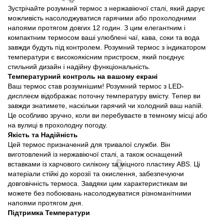
Зустрічайте розумний термос з нержавіючої сталі, який дарує
можливість насолоджуватися гарячими або прохолодними
напоями протягом довгих 12 годин. З цим елегантним і
компактним термосом ваші улюблені чаї, кава, соки та вода
завжди будуть під контролем. Розумний термос з індикатором
температури є високоякісним пристроєм, який поєднує
стильний дизайн і надійну функціональність.
Температурний контроль на вашому екрані
Ваш термос став розумнішим! Розумний термос з LED-
дисплеєм відображає поточну температуру вмісту. Тепер ви
завжди знатимете, наскільки гарячий чи холодний ваш напій.
Це особливо зручно, коли ви перебуваєте в темному місці або
на вулиці в прохолодну погоду.
🌹
Якість та Надійність
Цей термос призначений для тривалої служби. Він
виготовлений із нержавіючої сталі, а також оснащений
вставками із харчового силікону та міцного пластику ABS. Ці
матеріали стійкі до корозії та окислення, забезпечуючи
довговічність термоса. Завдяки цим характеристикам ви
можете без побоювань насолоджуватися різноманітними
напоями протягом дня.
Підтримка Температури