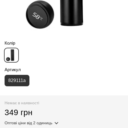
🌹
Колір
Артикул
🌹
829111а
Немає в наявності
349 грн
Оптові ціни
від 2 одиниць