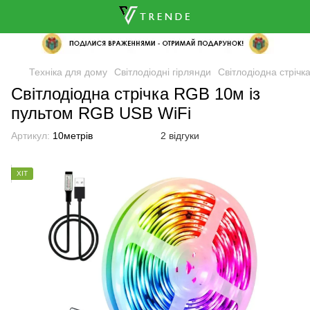
🌹
Техніка для дому
Світлодіодні гірлянди
Світлодіодна стріч
Світлодіодна стрічка RGB 10м із
пультом RGB USB WiFi
Артикул:
10метрів
2 відгуки
ХІТ