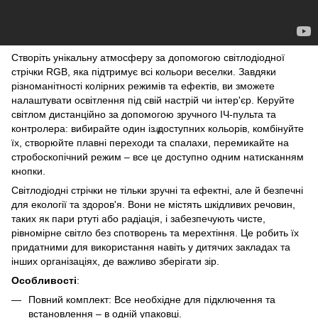
🌹
Створіть унікальну атмосферу за допомогою світлодіодної
стрічки RGB, яка підтримує всі кольори веселки. Завдяки
різноманітності колірних режимів та ефектів, ви зможете
налаштувати освітлення під свій настрій чи інтер'єр. Керуйте
світлом дистанційно за допомогою зручного ІЧ-пульта та
контролера: вибирайте один із доступних кольорів, комбінуйте
їх, створюйте плавні переходи та спалахи, перемикайте на
стробоскопічний режим – все це доступно одним натисканням
кнопки.
Світлодіодні стрічки не тільки зручні та ефектні, але й безпечні
для екології та здоров'я. Вони не містять шкідливих речовин,
таких як пари ртуті або радіація, і забезпечують чисте,
рівномірне світло без спотворень та мерехтіння. Це робить їх
придатними для використання навіть у дитячих закладах та
інших організаціях, де важливо зберігати зір.
Особливості
:
Повний комплект: Все необхідне для підключення та
встановлення – в одній упаковці.