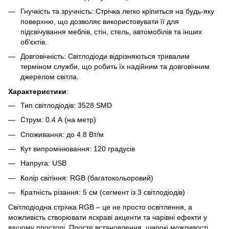
🌹
Гнучкість та зручність: Стрічка легко кріпиться на будь-яку
поверхню, що дозволяє використовувати її для
підсвічування меблів, стін, стель, автомобілів та інших
об'єктів.
Довговічність: Світлодіоди відрізняються тривалим
терміном служби, що робить їх надійним та довговічним
джерелом світла.
Характеристики
:
Тип світлодіодів: 3528 SMD
Струм: 0.4 А (на метр)
Споживання: до 4.8 Вт/м
Кут випромінювання: 120 градусів
Напруга: USB
Колір світіння: RGB (багатокольоровий)
Кратність різання: 5 см (сегмент із 3 світлодіодів)
Світлодіодна стрічка RGB – це не просто освітлення, а
можливість створювати яскраві акценти та чарівні ефекти у
вашому просторі. Просте встановлення, широкі можливості