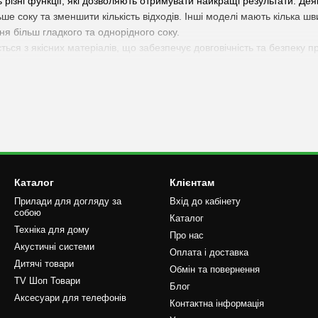
 різні функції, які дозволяють отримувати найкращі результати. Д
ше соку та зменшити кількість відходів. Інші моделі мають кілька 
я більш гладкого та однорідного соку.
ься з якісних матеріалів, що забезпечує довговічність та безпеку пр
ься, що спрощує догляд за ними.
здоров'я і бажаєте отримувати свіжий та смачний сік у будь-який ча
ас, і насолоджуйтесь свіжим та корисним соком щодня.
Каталог
Клієнтам
Прилади для догляду за
Вхід до кабінету
собою
Каталог
Техніка для дому
Про нас
Акустичні системи
Оплата і доставка
Дитячі товари
Обмін та повернення
TV Шоп Товари
Блог
Аксесуари для телефонів
Контактна інформація