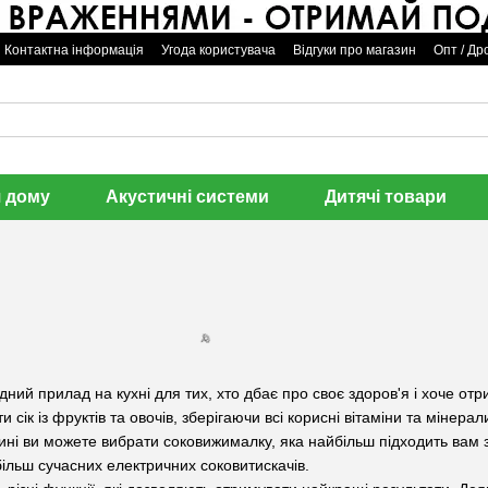
Контактна інформація
Угода користувача
Відгуки про магазин
Опт / Др
🌹

я дому
Акустичні системи
Дитячі товари
🌹
ідний прилад на кухні для тих, хто дбає про своє здоров'я і хоче о
 сік із фруктів та овочів, зберігаючи всі корисні вітаміни та мінерал
ні ви можете вибрати соковижималку, яка найбільш підходить вам за
більш сучасних електричних соковитискачів.