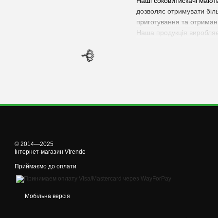
🌹
Наші соковитискачі мають
дозволяє отримувати біль
приготування та отриманн
Наша продукція виробляєт
легко чистяться та миют
Якщо ви дбаєте про своє 
Купуйте соковитискач у н
🌹
© 2014—2025
Інтернет-магазин Vtrende
Приймаємо до оплати
Мобільна версія