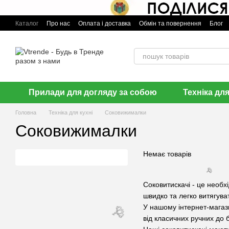
🌹
Перейти до основного контенту
Каталог
Про нас
Оплата і доставка
Обмін та повернення
Блог
Прилади для догляду за собою
Техніка дл
Головна
Техніка для кухні
Соковижималки
Соковижималки
Немає товарів
Соковитискачі - це необх
швидко та легко витягувати
🌹
У нашому інтернет-магази
від класичних ручних до 