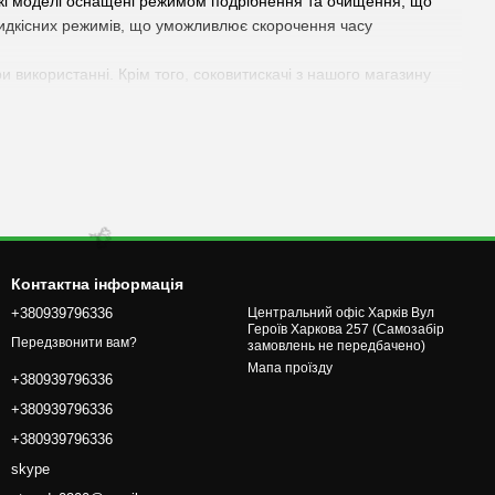
еякі моделі оснащені режимом подрібнення та очищення, що
швидкісних режимів, що уможливлює скорочення часу
и використанні. Крім того, соковитискачі з нашого магазину
с дня, то наші соковижималки – ідеальний вибір для вас.
🌹
Контактна інформація
+380939796336
Центральний офіс Харків Вул
Героїв Харкова 257 (Самозабір
Передзвонити вам?
замовлень не передбачено)
Мапа проїзду
+380939796336
+380939796336
+380939796336
skype