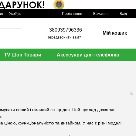
Порівняння
Укр
Рус
Бажання
Вхід
оп
+380939796336
Мій кошик
Передзвонити вам?

TV Шоп Товари
Аксесуари для телефонів
тримувати свіжий і смачний сік щодня. Цей прилад дозволяє
🌹
и.
 ціною, функціональністю та дизайном. У нас є різні моделі,