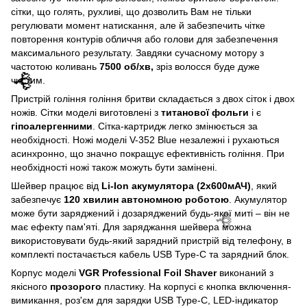
сітки, що голять, рухливі, що дозволить Вам не тільки
регулювати момент натискання, але й забезпечить чітке
повторення контурів обличчя або голови для забезпечення
максимального результату. Завдяки сучасному мотору з
частотою коливань
7500 об/хв,
зріз волосся буде дуже
чистим.
Пристрій гоління гоління бритви складається з двох сіток і двох
ножів. Сітки моделі виготовлені з
титанової фольги
і є
гіпоалергенними
. Сітка-картридж легко змінюється за
необхідності. Ножі моделі V-352 Blue незалежні і рухаються
асинхронно, що значно покращує ефективність гоління. При
необхідності ножі також можуть бути замінені.
Шейвер працює від
Li-Ion акумулятора (2x600мАЧ)
, який
забезпечує
120 хвилин автономною роботою
. Акумулятор
може бути заряджений і дозаряджений будь-якої миті – він не
має ефекту пам'яті. Для заряджання шейвера можна
використовувати будь-який зарядний пристрій від телефону, в
комплекті постачається кабель USB Type-C та зарядний блок.
🌹
Корпус моделі
VGR Professional Foil Shaver
виконаний з
якісного
прозорого
пластику. На корпусі є кнопка включення-
вимикання, роз'єм для зарядки USB Type-C, LED-індикатор