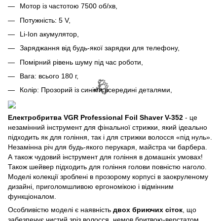
Мотор із частотою 7500 об/хв,
Потужність: 5 V,
Li-Ion акумулятор,
Заряджання від будь-якої зарядки для телефону,
Помірний рівень шуму під час роботи,
Вага: всього 180 г,
🌹
Колір: Прозорий із синіми всередині деталями,
Електробритва VGR Professional Foil Shaver V-352
- це
незамінний інструмент для фінальної стрижки, який ідеально
підходить як для гоління, так і для стрижки волосся «під нуль».
Незамінна річ для будь-якого перукаря, майстра чи барбера.
А також чудовий інструмент для гоління в домашніх умовах!
Також шейвер підходить для гоління голови повністю наголо.
Моделі колекції зроблені в прозорому корпусі в заокруленому
дизайні, приголомшливою ергономікою і відмінним
функціоналом.
🌹
Особливістю моделі є наявність
двох бриючих сіток
, що
забезпечує чистий зріз волосся, немов бритвою-верстатом.