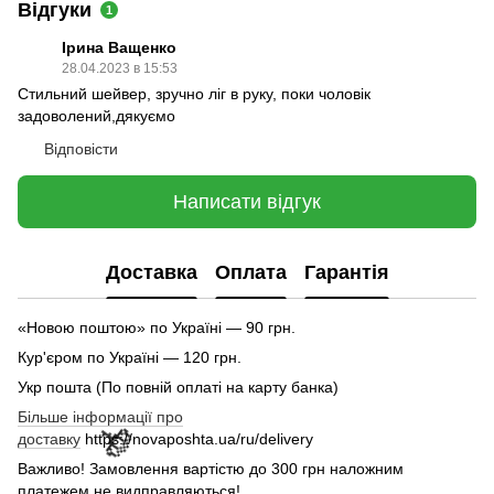
🌹
Відгуки
1
Ірина Ващенко
28.04.2023 в 15:53
Стильний шейвер, зручно ліг в руку, поки чоловік
🌹
задоволений,дякуємо
Відповісти
Написати відгук
Доставка
Оплата
Гарантія
«Новою поштою» по Україні — 90 грн.
Кур'єром по Україні — 120 грн.
Укр пошта (По повній оплаті на карту банка)
Більше інформації про
доставку
https://novaposhta.ua/ru/delivery
Важливо! Замовлення вартістю до 300 грн наложним
платежем не видправляються!