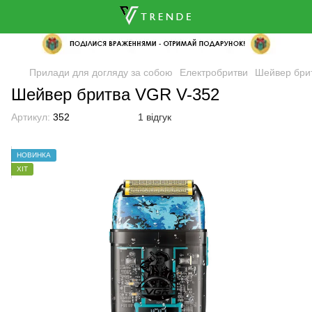
Прилади для догляду за собою
Електробритви
Шейвер бри
Шейвер бритва VGR V-352
Артикул:
352
1 відгук
НОВИНКА
ХІТ
🌹