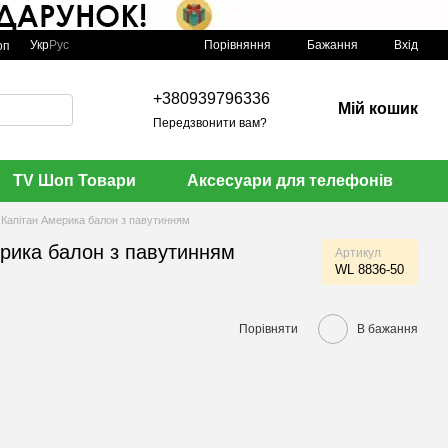
Порівняння
Укр
Рус
Бажання
Вхід
оп
+380939796336
Мій кошик
Передзвонити вам?
TV Шоп Товари
Аксесуари для телефонів
 Капітан Америка балон з павутинням
ерика балон з павутинням
Артикул
WL 8836-50
Порівняти
В бажання