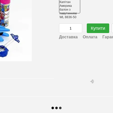
🌹
Купити
Доставка
Оплата
Гара