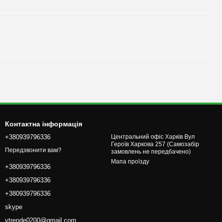
🌹
Контактна інформація
+380939796336
Центральний офіс Харків Вул
Героїв Харкова 257 (Самозабір
Передзвонити вам?
замовлень не передбачено)
Мапа проїзду
+380939796336
+380939796336
🌹
+380939796336
skype
vtrende0200@gmail.com