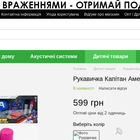
🌹
Контактна інформація
Угода користувача
Відгуки про магазин
Опт / Др
я дому
Акустичні системи
Дитячі товари
Головна
Дитячі товари
Рукавичка
Рукавичка Капітан Ам
В наявності
Написати відгук
599 грн
Оптові ціни від 2 одиниць
Виберіть колір