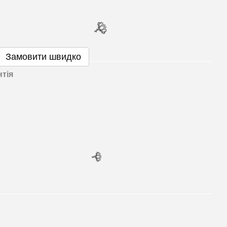
Замовити швидко
нтія
🌹