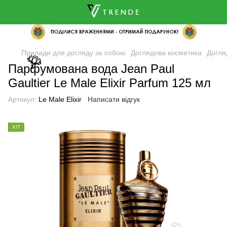
Прилади для догляду за собою
Доглядова косметика
Догля
🌹
Парфумована вода Jean Paul
Gaultier Le Male Elixir Parfum 125 мл
Артикул:
Le Male Elixir
Написати відгук
ХІТ
🌹