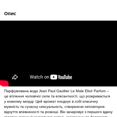
Опис
🌹
Парфумована вода Jean Paul Gaultier Le Male Elixir Parfum –
це втілення чоловічої сили та елегантності, що розкривається
у кожному акорді. Цей аромат поєднує в собі класичну
мужність та сучасну сексуальність, створюючи неповторне
відчуття впевненості та розкоші. Він зачаровує з першого вдиху
завдяки гармонії мускатного горіха, кардамону та бергамоту,