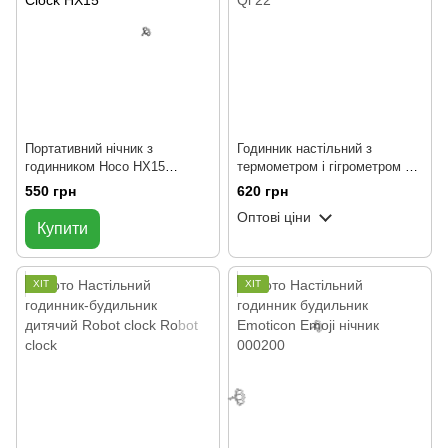
🌹
Портативний нічник з
Годинник настільний з
годинником Hoco HX15
термометром і гігрометром AY
Portable Night Light With Clock
22 Charge Qi Білий
550 грн
620 грн
Оптові ціни
Купити
ХІТ
ХІТ
🌹