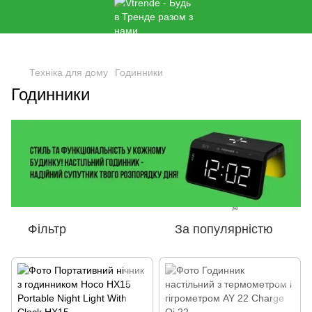
🌹
Техніка для дому
Годинники
Годинники
🌹
Фільтр
За популярністю
🌹