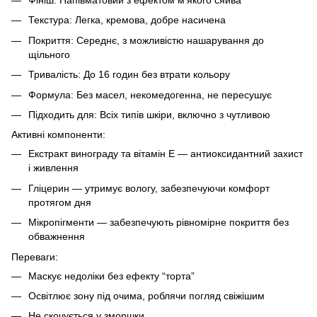
🌹
Текстура: Легка, кремова, добре насичена
Покриття: Середнє, з можливістю нашарування до
щільного
Тривалість: До 16 годин без втрати кольору
Формула: Без масел, некомедогенна, не пересушує
Підходить для: Всіх типів шкіри, включно з чутливою
Активні компоненти:
Екстракт винограду та вітамін Е — антиоксидантний захист
і живлення
Гліцерин — утримує вологу, забезпечуючи комфорт
протягом дня
Мікропігменти — забезпечують рівномірне покриття без
обважнення
Переваги:
Маскує недоліки без ефекту “торта”
Освітлює зону під очима, роблячи погляд свіжішим
Не скочується у зморшки