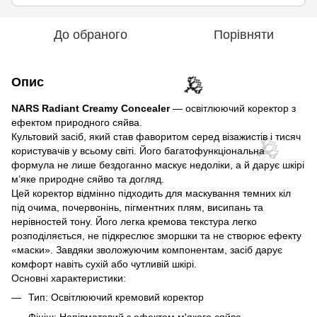
До обраного
Порівняти
Опис
🌹
NARS Radiant Creamy Concealer
— освітлюючий коректор з
ефектом природного сяйва.
Культовий засіб, який став фаворитом серед візажистів і тисяч
користувачів у всьому світі. Його багатофункціональна
формула не лише бездоганно маскує недоліки, а й дарує шкірі
м’яке природне сяйво та догляд.
Цей коректор відмінно підходить для маскування темних кіл
🌹
під очима, почервонінь, пігментних плям, висипань та
нерівностей тону. Його легка кремова текстура легко
розподіляється, не підкреслює зморшки та не створює ефекту
«маски». Завдяки зволожуючим компонентам, засіб дарує
комфорт навіть сухій або чутливій шкірі.
Основні характеристики:
Тип: Освітлюючий кремовий коректор
Фініш: Напівматовий з ефектом м'якого сяйва