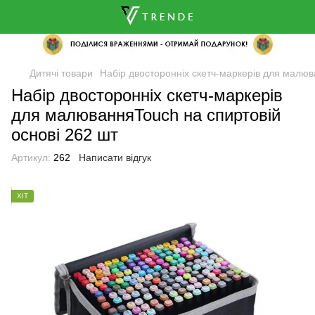
Дитячі товари
Набір двосторонніх скетч-маркерів для малюв
Набір двосторонніх скетч-маркерів
для малюванняTouch на спиртовій
основі 262 шт
🌹
Артикул:
262
Написати відгук
ХІТ