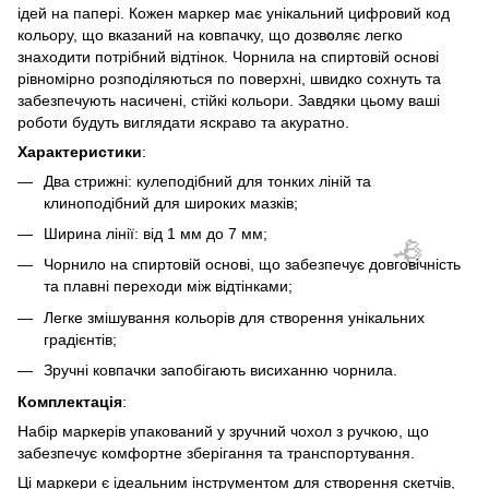
ідей на папері. Кожен маркер має унікальний цифровий код
кольору, що вказаний на ковпачку, що дозволяє легко
знаходити потрібний відтінок. Чорнила на спиртовій основі
рівномірно розподіляються по поверхні, швидко сохнуть та
забезпечують насичені, стійкі кольори. Завдяки цьому ваші
роботи будуть виглядати яскраво та акуратно.
Характеристики
:
Два стрижні: кулеподібний для тонких ліній та
клиноподібний для широких мазків;
Ширина лінії: від 1 мм до 7 мм;
Чорнило на спиртовій основі, що забезпечує довговічність
🌹
та плавні переходи між відтінками;
Легке змішування кольорів для створення унікальних
градієнтів;
Зручні ковпачки запобігають висиханню чорнила.
Комплектація
:
Набір маркерів упакований у зручний чохол з ручкою, що
🌹
забезпечує комфортне зберігання та транспортування.
Ці маркери є ідеальним інструментом для створення скетчів,