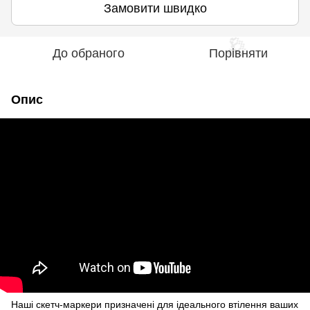
Замовити швидко
До обраного
Порівняти
Опис
🌹
Наші скетч-маркери призначені для ідеального втілення ваших