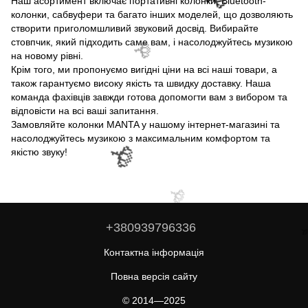
Наш асортимент включає портативні колонки, Bluetooth-
🌹
колонки, сабвуфери та багато інших моделей, що дозволяють
створити приголомшливий звуковий досвід. Вибирайте
стовпчик, який підходить саме вам, і насолоджуйтесь музикою
на новому рівні.
🌹
Крім того, ми пропонуємо вигідні ціни на всі наші товари, а
також гарантуємо високу якість та швидку доставку. Наша
команда фахівців завжди готова допомогти вам з вибором та
відповісти на всі ваші запитання.
Замовляйте колонки MANTA у нашому інтернет-магазині та
насолоджуйтесь музикою з максимальним комфортом та
якістю звуку!
🌹
🌹
+380939796336
🌹

Контактна інформація
Повна версія сайту
© 2014—2025