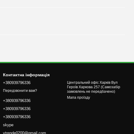
Контактна інформація
+380939796336
Центральний офіс Харків Вул
Героїв Харкова 257 (Самозабір
Передзвонити вам?
замовлень не передбачено)
Мапа проїзду
+380939796336
+380939796336
+380939796336
skype
vtrende0200@gmail.com