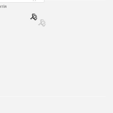
нтія
🌹
🌹