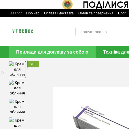
Перейти до основного контенту
Каталог
Про нас
Оплата і доставка
Обмін та повернення
Блог
🌹
Прилади для догляду за собою
Техніка дл
ХІТ
🌹