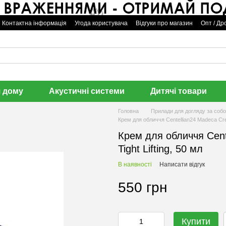
Контактна інформація
Угода користувача
Відгуки про магазин
Опт / Др
🌹
я дому
Акустичні системи
Дитячі товари
Головна
Прилади для догляду за соб
Крем для обличчя Centellian24 Madeca Crea
Крем для обличчя Cent
Tight Lifting, 50 мл
В наявності
Написати відгук
550 грн
Купити