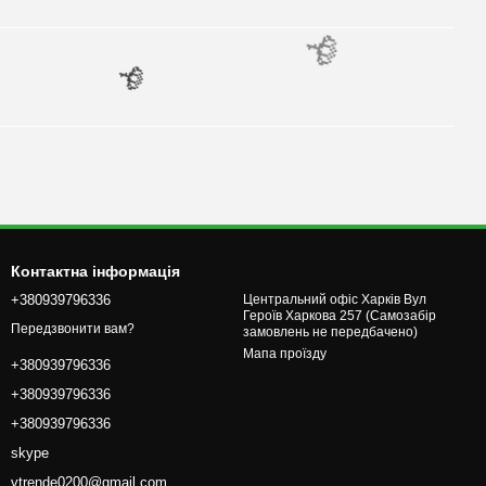
🌹
Контактна інформація
🌹
+380939796336
Центральний офіс Харків Вул
Героїв Харкова 257 (Самозабір
Передзвонити вам?
замовлень не передбачено)
Мапа проїзду
+380939796336
+380939796336
+380939796336
skype
vtrende0200@gmail.com