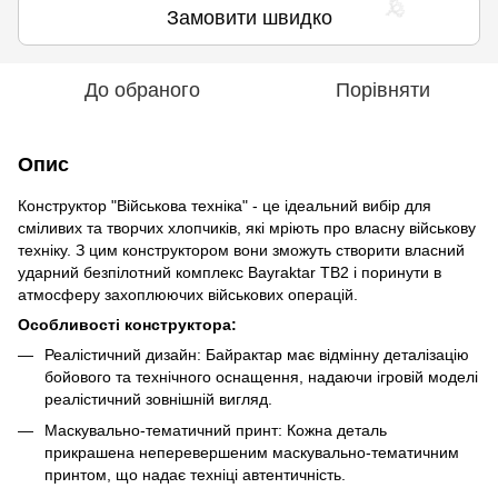
🌹
Замовити швидко
До обраного
Порівняти
Опис
🌹
Конструктор "Військова техніка" - це ідеальний вибір для
сміливих та творчих хлопчиків, які мріють про власну військову
техніку. З цим конструктором вони зможуть створити власний
ударний безпілотний комплекс Bayraktar TB2 і поринути в
атмосферу захоплюючих військових операцій.
Особливості конструктора:
Реалістичний дизайн: Байрактар ​​має відмінну деталізацію
бойового та технічного оснащення, надаючи ігровій моделі
реалістичний зовнішній вигляд.
Маскувально-тематичний принт: Кожна деталь
прикрашена неперевершеним маскувально-тематичним
принтом, що надає техніці автентичність.