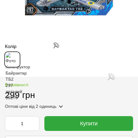
🌹
Колір
В наявності
🌹
299 грн
Оптові ціни
від 2 одиниць
Купити