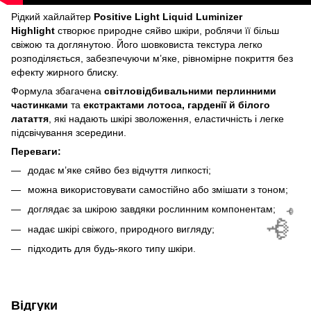
Рідкий хайлайтер
Positive Light Liquid Luminizer
Highlight
створює природне сяйво шкіри, роблячи її більш
🌹
свіжою та доглянутою. Його шовковиста текстура легко
🌹
розподіляється, забезпечуючи м’яке, рівномірне покриття без
ефекту жирного блиску.
Формула збагачена
світловідбивальними перлинними
частинками
та
екстрактами лотоса, гарденії й білого
латаття
, які надають шкірі зволоження, еластичність і легке
підсвічування зсередини.
Переваги:
додає м’яке сяйво без відчуття липкості;
можна використовувати самостійно або змішати з тоном;
доглядає за шкірою завдяки рослинним компонентам;
надає шкірі свіжого, природного вигляду;
підходить для будь-якого типу шкіри.
Відгуки