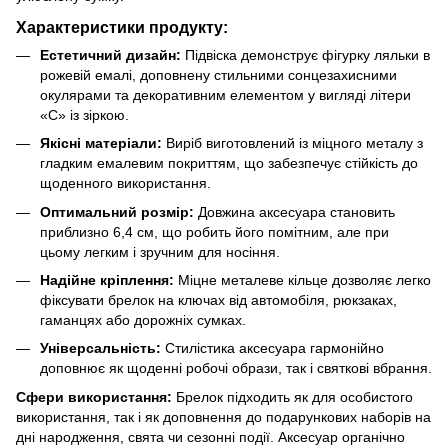
Характеристики продукту:
Естетичний дизайн:
Підвіска демонструє фігурку ляльки в
рожевій емалі, доповнену стильними сонцезахисними
окулярами та декоративним елементом у вигляді літери
«C» із зіркою.
Якісні матеріали:
Виріб виготовлений із міцного металу з
гладким емалевим покриттям, що забезпечує стійкість до
щоденного використання.
Оптимальний розмір:
Довжина аксесуара становить
приблизно 6,4 см, що робить його помітним, але при
цьому легким і зручним для носіння.
Надійне кріплення:
Міцне металеве кільце дозволяє легко
фіксувати брелок на ключах від автомобіля, рюкзаках,
гаманцях або дорожніх сумках.
Універсальність:
Стилістика аксесуара гармонійно
доповнює як щоденні робочі образи, так і святкові вбрання.
Сфери використання:
Брелок підходить як для особистого
використання, так і як доповнення до подарункових наборів на
дні народження, свята чи сезонні події. Аксесуар органічно