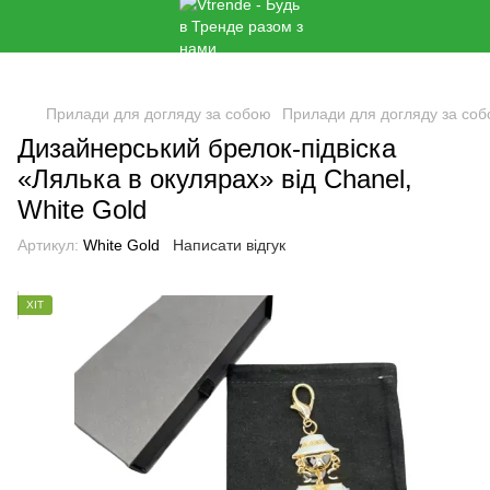
Прилади для догляду за собою
Прилади для догляду за соб
Дизайнерський брелок-підвіска
«Лялька в окулярах» від Chanel,
White Gold
🌹
Артикул:
White Gold
Написати відгук
ХІТ