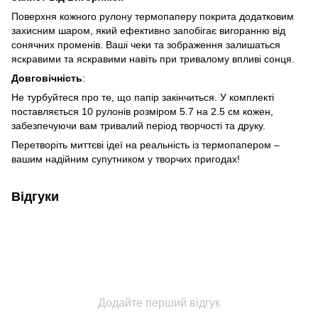
Поверхня кожного рулону термопаперу покрита додатковим
захисним шаром, який ефективно запобігає вигоранню від
сонячних променів. Ваші чеки та зображення залишаться
🌹
яскравими та яскравими навіть при тривалому впливі сонця.
Довговічність
:
Не турбуйтеся про те, що папір закінчиться. У комплекті
🌹
поставляється 10 рулонів розміром 5.7 на 2.5 см кожен,
забезпечуючи вам тривалий період творчості та друку.
Перетворіть миттєві ідеї на реальність із термопапером –
вашим надійним супутником у творчих пригодах!
Відгуки
Додайте перший відгук