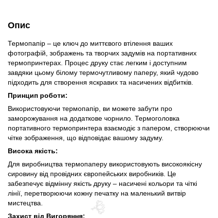
🌹
🌹
Опис
Термопапір – це ключ до миттєвого втілення ваших
фотографій, зображень та творчих задумів на портативних
термопринтерах. Процес друку стає легким і доступним
завдяки цьому білому термочутливому паперу, який чудово
підходить для створення яскравих та насичених відбитків.
Принцип роботи:
Використовуючи термопапір, ви можете забути про
заморожування на додаткове чорнило. Термоголовка
портативного термопринтера взаємодіє з папером, створюючи
чітке зображення, що відповідає вашому задуму.
Висока якість:
Для виробництва термопаперу використовують високоякісну
сировину від провідних європейських виробників. Це
забезпечує відмінну якість друку – насичені кольори та чіткі
лінії, перетворюючи кожну печатку на маленький витвір
мистецтва.
Захист від Вигоряння: