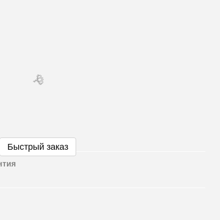
🌹
🌹
Быстрый заказ
нтия