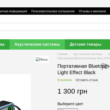
актная информация
Пользовательское соглашение
Отзывы о магазине
🌹
ома
Акустические системы
Детские товары
Главная
Акустические системы
А
Портативная Bluetooth-колонка Hoco HC40 A
Портативная Bluetooth
Light Effect Black
В наличии
Оставить отзыв

1 300 грн
Выберите цвет