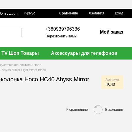
Сравнение
Укр
Рус
Желания
Вход
Опт / Дроп
+380939796336
Мой заказ
Перезвонить вам?
TV Шоп Товары
Аксессуары для телефонов
кустические системы Hoco
byss Mirror Light Effect Black
-колонка Hoco HC40 Abyss Mirror
Артикул
HC40

К сравнению
В желания