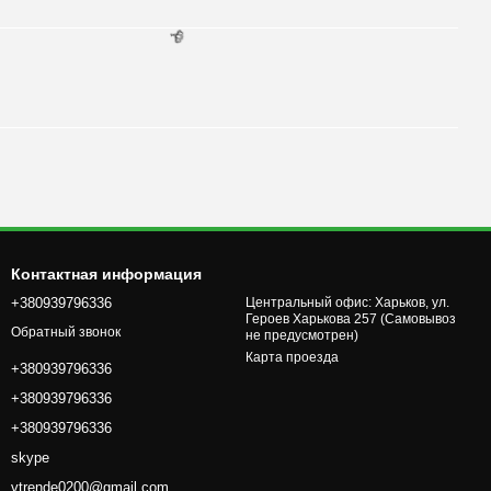
🌹
Контактная информация
+380939796336
Центральный офис: Харьков, ул.
Героев Харькова 257 (Самовывоз
Обратный звонок
не предусмотрен)
Карта проезда
+380939796336
+380939796336
+380939796336
skype
vtrende0200@gmail.com