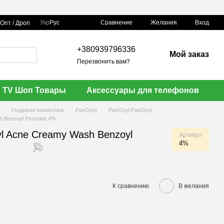
Сравнение
Укр
Рус
Желания
Вход
Опт / Дроп
+380939796336
Мой заказ
Перезвонить вам?
🌹
TV Шоп Товары
Аксессуары для телефонов
й
Уходовая косметика
PanOxyl
PanOxyl PanOxyl
 Benzoyl Peroxide 4%
l Acne Creamy Wash Benzoyl
Артикул
4%
К сравнению
В желания
🌹