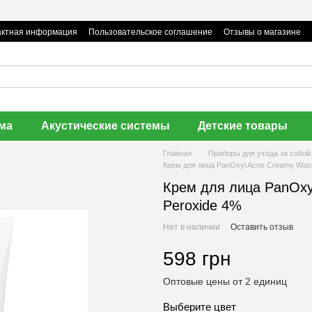
актная информация
Пользовательское соглашение
Отзывы о магазине

ома
Акустические системы
Детские товары
Главная
Приборы для ухода за собо
Крем для лица PanOxyl Acne Creamy Wash
Крем для лица PanOxy
Peroxide 4%
Нет в наличии
Оставить отзыв
598 грн
Оптовые цены от 2 единиц
Выберите цвет