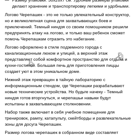
делают хранение и транспортировку легкими и удобными.
🌹
Логово Черепашек - это не только увлекательный конструктор,
но и великолепная сцена для захватывающих боев и
приключений. Темный ниндзя со своим помощником решили
🌹
предпринять атаку на логово, и только ваш ребенок сможет
помочь Черепашкам отразить это набегание.
Логово оформлено в стиле подземного города с
канализационным люком и улицей, а верхний этаж
представляет собой комфортное пространство для отдыха и
кухни-гостиной. Большая печь для приготовления пиццы
создает уют в этом уникальном доме.
Нижний этаж превращен в тайную лабораторию с
информационным стендом, где Черепашки разрабатывают
новые технические устройства. Но будьте начеку - Темный
ниндзя готов вторгнуться, и черепашьи навыки будут
испытаны в захватывающем столкновении.
Набор также включает в себя учебное помещение для
тренировок, рампу, катапульту, скейтборды и развлекательные
зоны для досуга Черепашек.
Размер логова черепашек в собранном виде составляет