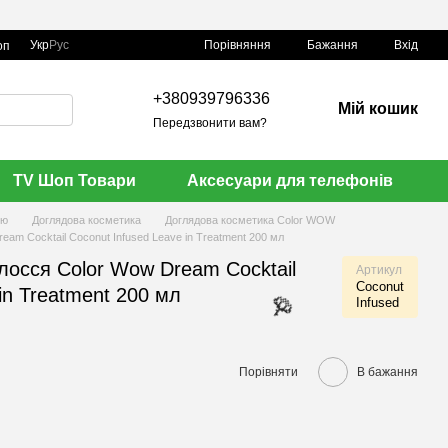
Порівняння
Укр
Рус
Бажання
Вхід
оп

+380939796336
Мій кошик
Передзвонити вам?
TV Шоп Товари
Аксесуари для телефонів
ою
Доглядова косметика
Доглядова косметика Color WOW
eam Cocktail Coconut Infused Leave in Treatment 200 мл
лосся Color Wow Dream Cocktail
Артикул
Coconut
in Treatment 200 мл
Infused
Порівняти
В бажання