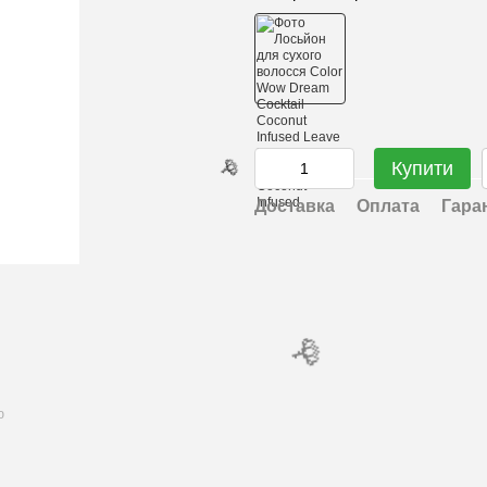
🌹
Купити
Доставка
Оплата
Гара
ю
🌹