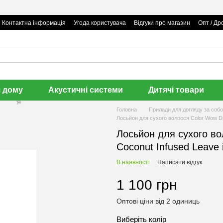
Контактна інформація
Угода користувача
Відгуки про магазин
Опт / Др
я дому
Акустичні системи
Дитячі товари
Головна
Прилади для догляду за соб
Лосьйон для сухого волосся Color Wow Dr
Лосьйон для сухого во
Coconut Infused Leave 
В наявності
Написати відгук
1 100 грн
Оптові ціни від 2 одиниць
Виберіть колір