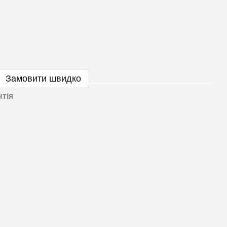
🌹
Замовити швидко
нтія