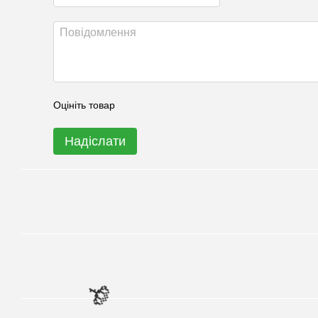
🌹
🌹
🌹
Оцініть товар
Надіслати