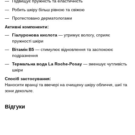
Підвищує пружність та еластичність
Робить шкіру більш рівною та свіжою
Протестовано дерматологами
Активні компоненти:
Гіалуронова кислота
— утримує вологу, сприяє
пружності шкіри
Вітамін B5
— стимулює відновлення та заспокоює
подразнення
Термальна вода La Roche-Posay
— зменшує чутливість
шкіри
Спосіб застосування:
Наносити вранці та ввечері на очищену шкіру обличчя, шиї та
зони декольте.
Відгуки