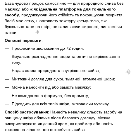
База чудово працює самостійно — для природного сяйва без
макіяжу, або ж як
ідеальна платформа для тонального
засобу
, продовжуючи його стійкість та покращуючи покриття.
Засіб має легку, шовковисту текстуру крему-гелю, яка
буквально тане на шкірі, не залишаючи жирності, липкості чи
плівки.
Основні переваги
:
Професійне зволоження до 72 годин;
Візуальне розгладження шкіри та оптичне вирівнювання
тону;
Надає ефект природного внутрішнього сяйва;
Миттєвий догляд для сухої, тьмяної, втомленої шкіри;
🌹
Можна наносити під або замість макіяжу;
Не комедогенна формула, без аромату;
Підходить для всіх типів шкіри, включаючи чутливу.
Спосіб застосування
: Нанесіть невелику кількість засобу на
очищену шкіру обличчя після базового догляду. Можна
використовувати як денний крем, як праймер або навіть
точково на ділянки, що потребують сяйва.