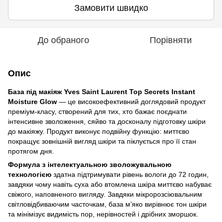
Замовити швидко
До обраного
Порівняти
Опис
🌹
База під макіяж Yves Saint Laurent Top Secrets Instant
Moisture Glow
— це високоефективний доглядовий продукт
преміум-класу, створений для тих, хто бажає поєднати
🌹
інтенсивне зволоження, сяйво та досконалу підготовку шкіри
до макіяжу. Продукт виконує подвійну функцію: миттєво
покращує зовнішній вигляд шкіри та піклується про її стан
протягом дня.
Формула з інтелектуальною зволожувальною
технологією
здатна підтримувати рівень вологи до 72 годин,
завдяки чому навіть суха або втомлена шкіра миттєво набуває
свіжого, наповненого вигляду. Завдяки мікророзсіювальним
світловідбиваючим часточкам, база м’яко вирівнює тон шкіри
та мінімізує видимість пор, нерівностей і дрібних зморшок.